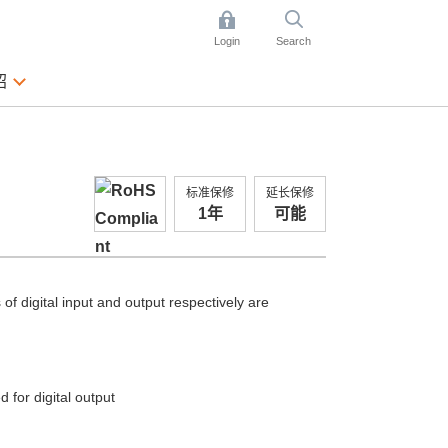
Login
Search
绍
标准保修
延长保修
1年
可能
of digital input and output respectively are
d for digital output