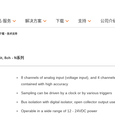
品·服务
解决方案
下载
支持
公司介
下载・技术支持
 8ch - N系列
8 channels of analog input (voltage input), and 4 channels 
contained with high accuracy
Sampling can be driven by a clock or by various triggers
Bus isolation with digital isolator, open collector output use
Operable in a wide range of 12 - 24VDC power