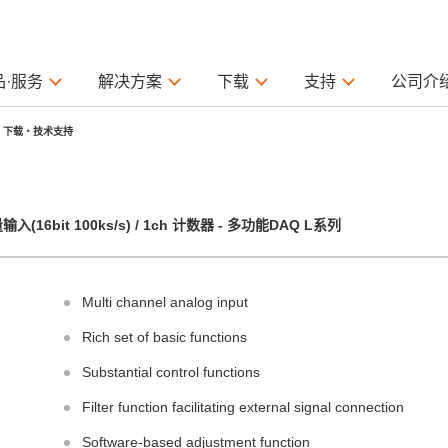
品·服务
解决方案
下载
支持
公司介
下载・技术支持
输入(16bit 100ks/s) / 1ch 计数器 - 多功能DAQ L系列
Multi channel analog input
Rich set of basic functions
Substantial control functions
Filter function facilitating external signal connection
Software-based adjustment function