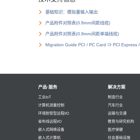
基础知识：模拟量输入输出
产品附件对照表(0.8mm间距线缆)
产品附件对照表(0.8mm间距单端线缆)
Migration Guide PCI / PC Card ⇒ PCI Express 
产品·服务
解决方案
工业IoT
制造行业
计算机测量控制
汽车行业
环境耐受型远程I/O
运输与交通
省布线远程I/O
教育与研究机构
嵌入式网络设备
医疗保健
嵌入式计算机
社会基础设施