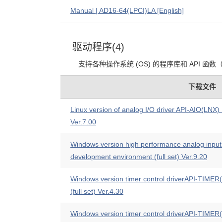
Manual | AD16-64(LPCI)LA [English]
驱动程序(4)
支持各种操作系统 (OS) 的程序库和 API
下载文件
Linux version of analog I/O driver API-AIO(LNX)
Ver.7.00
Windows version high performance analog input
development environment (full set) Ver.9.20
Windows version timer control driverAPI-TIME
(full set) Ver.4.30
Windows version timer control driverAPI-TIMER