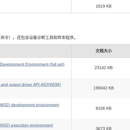
1819 KB
 函数（命令）。还包含设备诊断工具和样本程序。
文档大小
 Development Environment (full set)
23142 KB
 and output driver API-AIO(WDM)
190042 KB
R(W32) development environment
8106 KB
(W32) execution environment
3673 KB