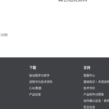
/ USB
下载
支持
驱动程序与软件
客服中心
说明书与技术资料
基础知识・术语说
CAD数据
技术专栏
产品目录
产品附件对照表
动作确认信息・移
安全信息