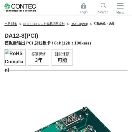
Login
Search
Menu
产品·服务
PC-HELPER – 计算机测量控制
DA12-8(PCI)
订购信息・选件
DA12-8(PCI)
模拟量输出 PCI 总线板卡 / 8ch(12bit 100ks/s)
标准保修
延长保修
3年
可能