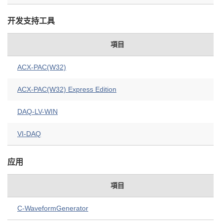
开发支持工具
項目
ACX-PAC(W32)
ACX-PAC(W32) Express Edition
DAQ-LV-WIN
VI-DAQ
应用
項目
C-WaveformGenerator