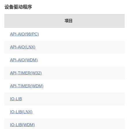
设备驱动程序
項目
API-AIO(98/PC)
API-AIO(LNX)
API-AIO(WDM)
API-TIMER(W32)
API-TIMER(WDM)
IO-LIB
IO-LIB(LNX)
IO-LIB(WDM)