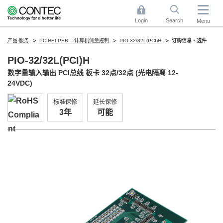
Login
Search
Menu
产品·服务
PC-HELPER – 计算机测量控制
PIO-32/32L(PCI)H
订购信息・选件
PIO-32/32L(PCI)H
数字量输入输出 PCI总线 板卡 32点/32点 (光电隔离 12-
24VDC)
标准保修
延长保修
3年
可能