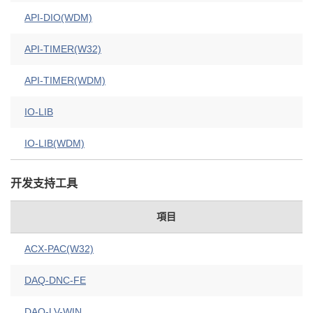
API-DIO(WDM)
API-TIMER(W32)
API-TIMER(WDM)
IO-LIB
IO-LIB(WDM)
开发支持工具
項目
ACX-PAC(W32)
DAQ-DNC-FE
DAQ-LV-WIN