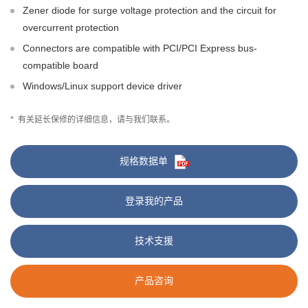
Zener diode for surge voltage protection and the circuit for
overcurrent protection
Connectors are compatible with PCI/PCI Express bus-
compatible board
Windows/Linux support device driver
*
有关延长保修的详细信息，请与我们联系。
规格数据单
登录我的产品
技术支援
产品咨询