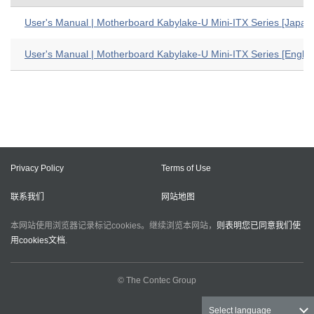
User's Manual | Motherboard Kabylake-U Mini-ITX Series [Japan
User's Manual | Motherboard Kabylake-U Mini-ITX Series [Englis
Privacy Policy
Terms of Use
联系我们
网站地图
本网站使用浏览器记录标记cookies。继续浏览本网站，
则表明您已同意我们使
用cookies文档
.
© The Contec Group
Select language