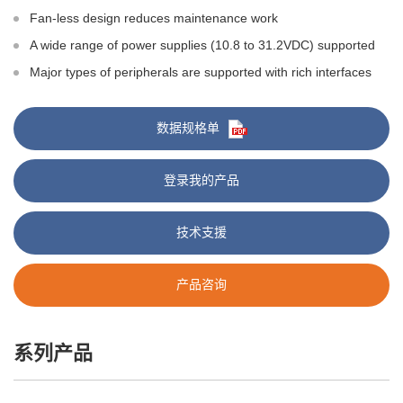
Fan-less design reduces maintenance work
A wide range of power supplies (10.8 to 31.2VDC) supported
Major types of peripherals are supported with rich interfaces
数据规格单
登录我的产品
技术支援
产品咨询
系列产品