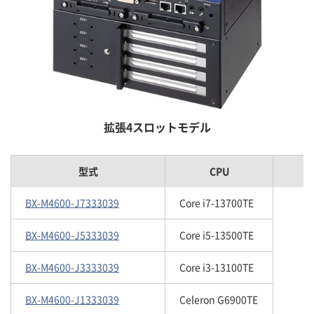
拡張4スロットモデル
型式
CPU
BX-M4600-J7333039
Core i7-13700TE
BX-M4600-J5333039
Core i5-13500TE
BX-M4600-J3333039
Core i3-13100TE
BX-M4600-J1333039
Celeron G6900TE