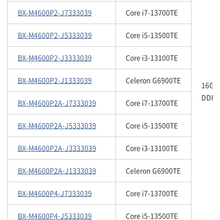
BX-M4600P2-J7333039
Core i7-13700TE
BX-M4600P2-J5333039
Core i5-13500TE
BX-M4600P2-J3333039
Core i3-13100TE
BX-M4600P2-J1333039
Celeron G6900TE
16GB
DDR5
BX-M4600P2A-J7333039
Core i7-13700TE
BX-M4600P2A-J5333039
Core i5-13500TE
BX-M4600P2A-J3333039
Core i3-13100TE
BX-M4600P2A-J1333039
Celeron G6900TE
BX-M4600P4-J7333039
Core i7-13700TE
BX-M4600P4-J5333039
Core i5-13500TE