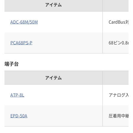
アイテム
ADC-68M/50M
CardBu
PCA68PS-P
68ピン0.
端子台
アイテム
ATP-8L
アナログ入出
EPD-50A
圧着用中継端子