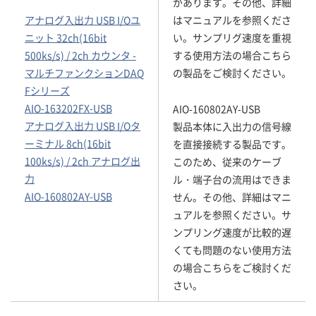
があります。その他、詳細
アナログ入出力 USB I/Oユ
はマニュアルを参照くださ
ニット 32ch(16bit
い。サンプリグ速度を重視
500ks/s) / 2ch カウンタ -
する使用方法の場合こちら
マルチファンクションDAQ
の製品をご検討ください。
Fシリーズ
AIO-163202FX-USB
AIO-160802AY-USB
アナログ入出力 USB I/Oタ
製品本体に入出力の信号線
ーミナル 8ch(16bit
を直接接続する製品です。
100ks/s) / 2ch アナログ出
このため、従来のケーブ
力
ル・端子台の流用はできま
AIO-160802AY-USB
せん。その他、詳細はマニ
ュアルを参照ください。サ
ンプリング速度が比較的遅
くても問題のない使用方法
の場合こちらをご検討くだ
さい。