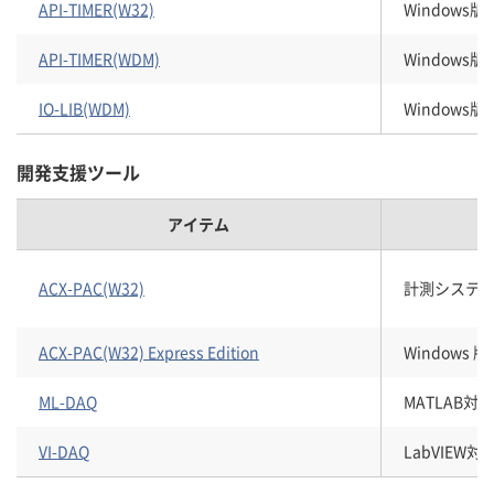
API-TIMER(W32)
Windows
API-TIMER(WDM)
Windows
IO-LIB(WDM)
Windows
開発支援ツール
アイテム
ACX-PAC(W32)
計測システム開
ACX-PAC(W32) Express Edition
Windows
ML-DAQ
MATLAB
VI-DAQ
LabVIEW