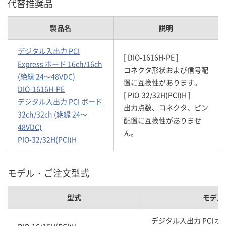
代替推奨品
製品名
説明
デジタル入出力 PCI
[ DIO-1616H-PE ]
Express ボード 16ch/16ch
コネクタ形状および信号配
(絶縁 24～48VDC)
置に互換性があります。
DIO-1616H-PE
[ PIO-32/32H(PCI)H ]
デジタル入出力 PCI ボード
出力点数、コネクタ、ピン
32ch/32ch (絶縁 24～
配置に互換性がありませ
48VDC)
ん。
PIO-32/32H(PCI)H
モデル・ご注文型式
型式
モデル
デジタル入出力 PCI ボード