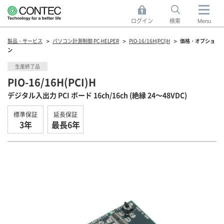
ログイン
検索
Menu
製品・サービス
パソコン計測制御 PC-HELPER
PIO-16/16H(PCI)H
価格・オプショ
ン
生産終了品
PIO-16/16H(PCI)H
デジタル入出力 PCI ボード 16ch/16ch (絶縁 24～48VDC)
標準保証
延長保証
3年
最長6年