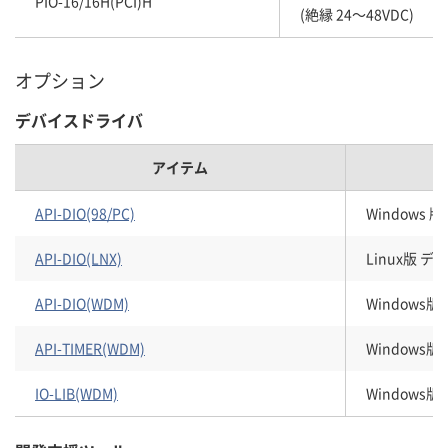
PIO-16/16H(PCI)H
(絶縁 24～48VDC)
オプション
デバイスドライバ
アイテム
API-DIO(98/PC)
Windows
API-DIO(LNX)
Linux版 
API-DIO(WDM)
Windows
API-TIMER(WDM)
Windows
IO-LIB(WDM)
Windows