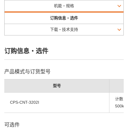
机能・规格
订购信息・选件
下载・技术支持
订购信息・选件
产品模式与订货型号
型号
计数 CO
CPS-CNT-3202I
500k
可选件