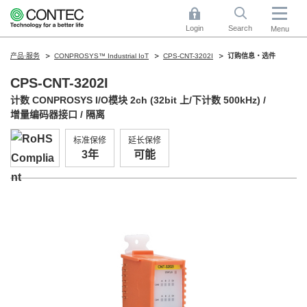
Login
Search
Menu
产品·服务
CONPROSYS™ Industrial IoT
CPS-CNT-3202I
订购信息・选件
CPS-CNT-3202I
计数 CONPROSYS I/O模块 2ch (32bit 上/下计数 500kHz) /
增量编码器接口 / 隔离
标准保修
延长保修
3年
可能