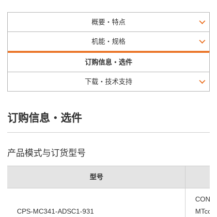
概要・特点
机能・规格
订购信息・选件
下载・技术支持
订购信息・选件
产品模式与订货型号
型号
CONP
CPS-MC341-ADSC1-931
MTconn