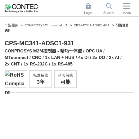
Login
Search
Menu
产品·服务
CONPROSYS™ Industrial IoT
CPS-MC341-ADSC1-931
订购信息・
选件
CPS-MC341-ADSC1-931
CONPROSYS M2M控制器 - 精巧一体型 / OPC UA /
MTconnect / CNC / 1x LAN + HUB / 4x DI / 2x DO / 2x AI /
2x CNT / 1x RS-232C / 1x RS-485
标准保修
延长保修
3年
可能