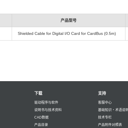
产品型号
Shielded Cable for Digital I/O Card for CardBus (0.5m)
下载
支持
驱动程序与软件
客服中心
说明书与技术资料
基础知识・术语说
CAD数据
技术专栏
产品目录
产品附件对照表