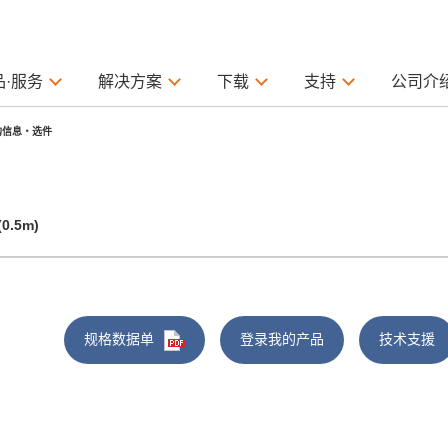
品·服务
解决方案
下载
支持
公司介
购信息・选件
(0.5m)
规格数据单
登录我的产品
技术支援