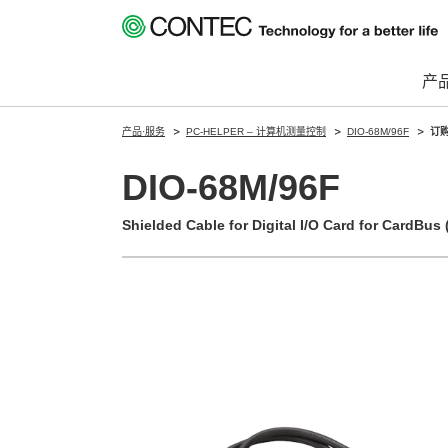
产
产品·服务
PC-HELPER – 计算机测量控制
DIO-68M/96F
订
DIO-68M/96F
Shielded Cable for Digital I/O Card for CardBus 