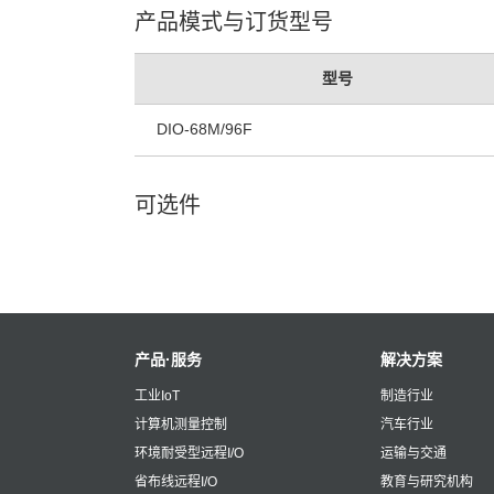
产品模式与订货型号
型号
DIO-68M/96F
可选件
产品·服务
解决方案
工业IoT
制造行业
计算机测量控制
汽车行业
环境耐受型远程I/O
运输与交通
省布线远程I/O
教育与研究机构