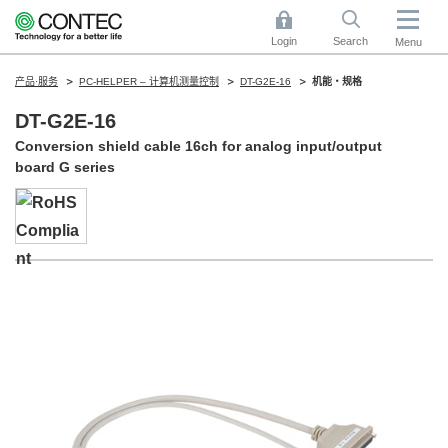
Login
Search
Menu
产品·服务
PC-HELPER – 计算机测量控制
DT-G2E-16
机能・规格
DT-G2E-16
Conversion shield cable 16ch for analog input/output
board G series