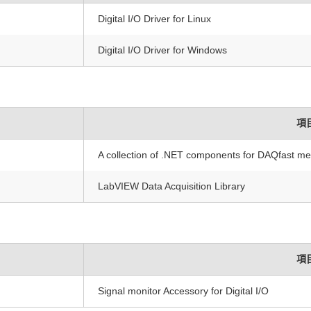
Digital I/O Driver for Linux
Digital I/O Driver for Windows
項
A collection of .NET components for DAQfast 
LabVIEW Data Acquisition Library
項
Signal monitor Accessory for Digital I/O