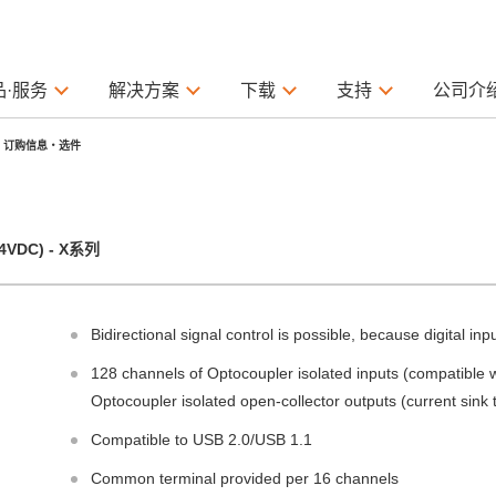
品·服务
解决方案
下载
支持
公司介
订购信息・选件
DC) - X系列
Bidirectional signal control is possible, because digital in
128 channels of Optocoupler isolated inputs (compatible w
Optocoupler isolated open-collector outputs (current sink 
Compatible to USB 2.0/USB 1.1
Common terminal provided per 16 channels