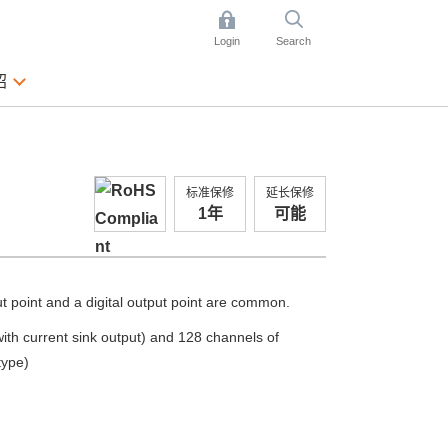
Login
Search
绍
标准保修
延长保修
1年
可能
put point and a digital output point are common.
ith current sink output) and 128 channels of
type)