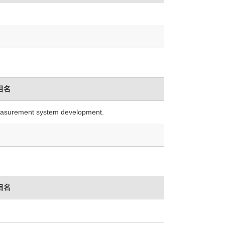
目名
measurement system development.
目名