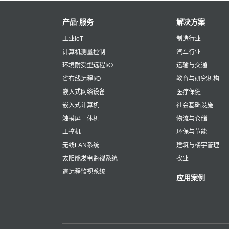
产品·服务
解决方案
工业IoT
制造行业
计算机测量控制
汽车行业
环境耐受型远程I/O
运输与交通
省布线远程I/O
教育与研究机构
嵌入式网络设备
医疗保健
嵌入式计算机
社会基础设施
触摸屏一体机
物流与仓储
工控机
环保与节能
无线LAN系统
建筑与楼宇管理
太阳能发电监视系统
农业
遠远程监视系统
应用案例