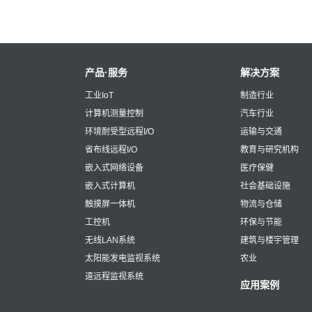
产品·服务
解决方案
工业IoT
制造行业
计算机测量控制
汽车行业
环境耐受型远程I/O
运输与交通
省布线远程I/O
教育与研究机构
嵌入式网络设备
医疗保健
嵌入式计算机
社会基础设施
触摸屏一体机
物流与仓储
工控机
环保与节能
无线LAN系统
建筑与楼宇管理
太阳能发电监视系统
农业
遠远程监视系统
应用案例