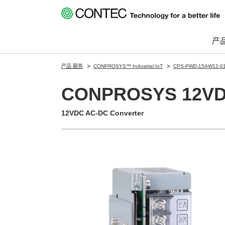
产
产品·服务
CONPROSYS™ Industrial IoT
CPS-PWD-15AW12-0
CONPROSYS 12
12VDC AC-DC Converter