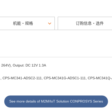
机能・规格
订购信息・选件
to 264V), Output: DC 12V 1.3A
11, CPS-MC341-ADSC2-111, CPS-MC341G-ADSC1-111, CPS-MC341Q-
See more details of M2M/IoT Solution CONPROSYS Series