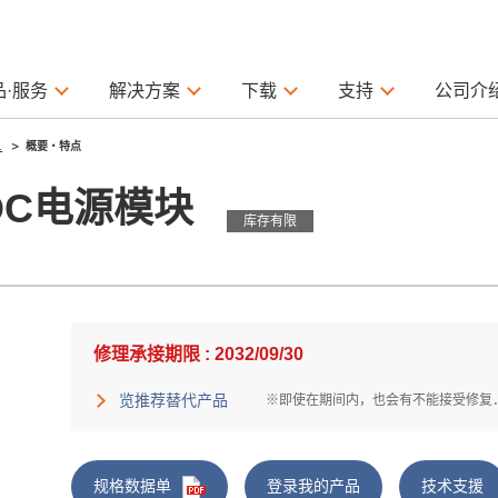
品·服务
解决方案
下载
支持
公司介
1
概要・特点
VDC电源模块
库存有限
修理承接期限 : 2032/09/30
览推荐替代产品
※即使在期间内，也会有不能接受修复
规格数据单
登录我的产品
技术支援