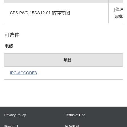
[修理承
CPS-PWD-15AW12-01 [库存有限]
源模块
可选件
电缆
項目
IPC-ACCODE3
Privacy Policy
Terms of Use
联系我们
网站地图