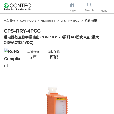
Login
Search
Menu
产品·服务
CONPROSYS™ Industrial IoT
CPS-RRY-4PCC
机能・规格
CPS-RRY-4PCC
继电器触点数字量输出 CONPROSYS系列 I/O模块 4点 (最大
240VAC或24VDC)
标准保修
延长保修
3年
可能