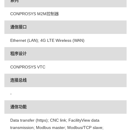
系列
CONPROSYS M2M控制器
通信接口
Ethernet (LAN); 4G LTE Wireless (WAN)
程序设计
CONPROSYS VTC
连接总线
-
通信功能
Data transfer (https); CNC link; FacilityView data
transmission; Modbus master; Modbus/TCP slave;