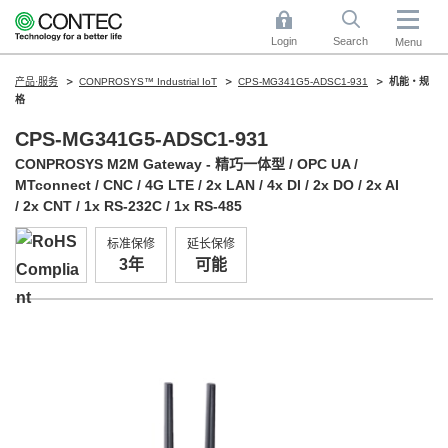
Login
Search
Menu
产品·服务
CONPROSYS™ Industrial IoT
CPS-MG341G5-ADSC1-931
机能・规
格
CPS-MG341G5-ADSC1-931
CONPROSYS M2M Gateway - 精巧一体型 / OPC UA /
MTconnect / CNC / 4G LTE / 2x LAN / 4x DI / 2x DO / 2x AI
/ 2x CNT / 1x RS-232C / 1x RS-485
标准保修
延长保修
3年
可能