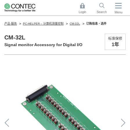
Login
Search
Menu
产品·服务
PC-HELPER – 计算机测量控制
CM-32L
订购信息・选件
CM-32L
标准保修
1年
Signal monitor Accessory for Digital I/O