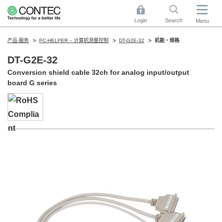
Login
Search
Menu
产品·服务
PC-HELPER – 计算机测量控制
DT-G2E-32
机能・规格
DT-G2E-32
Conversion shield cable 32ch for analog input/output
board G series