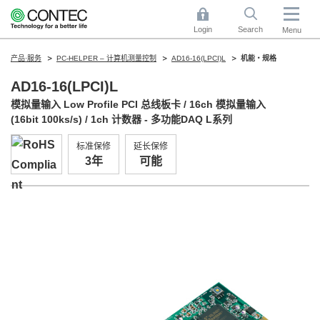
Login
Search
Menu
产品·服务
PC-HELPER – 计算机测量控制
AD16-16(LPCI)L
机能・规格
AD16-16(LPCI)L
模拟量输入 Low Profile PCI 总线板卡 / 16ch 模拟量输入
(16bit 100ks/s) / 1ch 计数器 - 多功能DAQ L系列
标准保修
延长保修
3年
可能