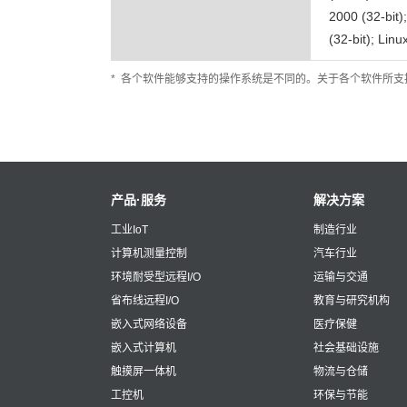
2000 (32-bit)
(32-bit); Linu
*
各个软件能够支持的操作系统是不同的。关于各个软件所支持
产品·服务
解决方案
工业IoT
制造行业
计算机测量控制
汽车行业
环境耐受型远程I/O
运输与交通
省布线远程I/O
教育与研究机构
嵌入式网络设备
医疗保健
嵌入式计算机
社会基础设施
触摸屏一体机
物流与仓储
工控机
环保与节能