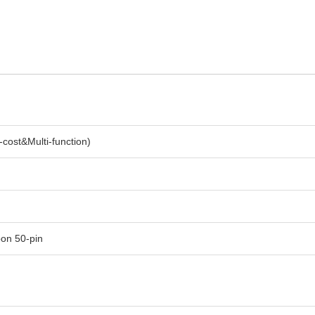
st&Multi-function)
bon 50-pin