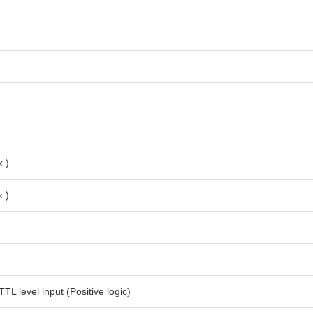
.)
.)
TL level input (Positive logic)