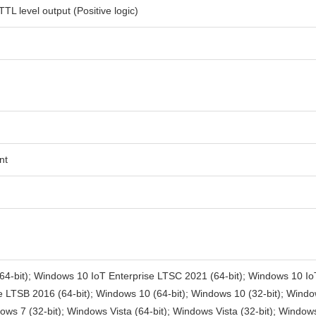
TL level output (Positive logic)
nt
64-bit); Windows 10 IoT Enterprise LTSC 2021 (64-bit); Windows 10 Io
e LTSB 2016 (64-bit); Windows 10 (64-bit); Windows 10 (32-bit); Windo
dows 7 (32-bit); Windows Vista (64-bit); Windows Vista (32-bit); Windo