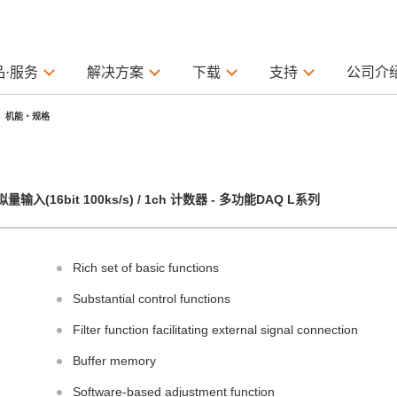
品·服务
解决方案
下载
支持
公司介
机能・规格
量输入(16bit 100ks/s) / 1ch 计数器 - 多功能DAQ L系列
Rich set of basic functions
Substantial control functions
Filter function facilitating external signal connection
Buffer memory
Software-based adjustment function