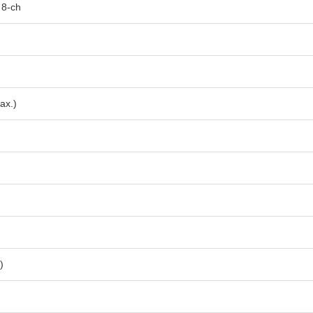
 8-ch
ax.)
)