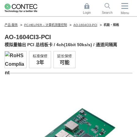
Login
Search
Menu
产品·服务
PC-HELPER – 计算机测量控制
AO-1604CI3-PCI
机能・规格
AO-1604CI3-PCI
模拟量输出 PCI 总线板卡 / 4ch(16bit 50ks/s) / 通道间隔离
标准保修
延长保修
3年
可能