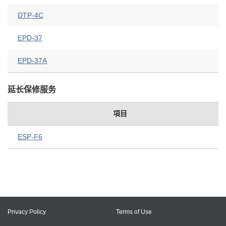
DTP-4C
EPD-37
EPD-37A
延长保修服务
項目
ESP-F6
Privacy Policy
Terms of Use