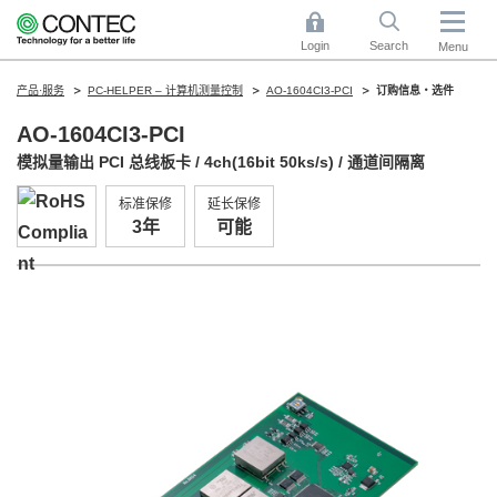
Login
Search
Menu
产品·服务
PC-HELPER – 计算机测量控制
AO-1604CI3-PCI
订购信息・选件
AO-1604CI3-PCI
模拟量输出 PCI 总线板卡 / 4ch(16bit 50ks/s) / 通道间隔离
标准保修
延长保修
3年
可能