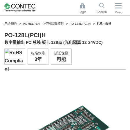
Login
Search
Menu
产品·服务
PC-HELPER – 计算机测量控制
PO-128L(PCI)H
机能・规格
PO-128L(PCI)H
数字量输出 PCI总线 板卡 128点 (光电隔离 12-24VDC)
标准保修
延长保修
3年
可能