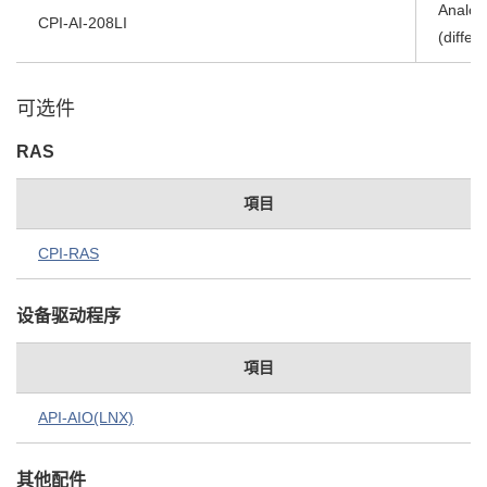
Analog
CPI-AI-208LI
(differ
可选件
RAS
項目
CPI-RAS
设备驱动程序
項目
API-AIO(LNX)
其他配件