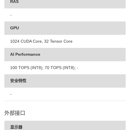
RAS
-
GPU
1024 CUDA Core, 32 Tensor Core
AI Performance
100 TOPS (INT8); 70 TOPS (INT8); -
安全特性
-
外部接口
显示器