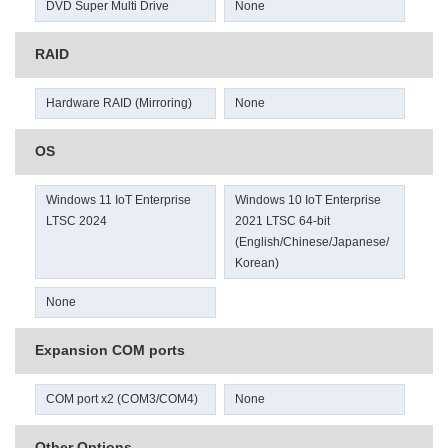
DVD Super Multi Drive
None
RAID
Hardware RAID (Mirroring)
None
OS
Windows 11 IoT Enterprise
Windows 10 IoT Enterprise
LTSC 2024
2021 LTSC 64-bit
(English/Chinese/Japanese/
Korean)
None
Expansion COM ports
COM port x2 (COM3/COM4)
None
Other Options