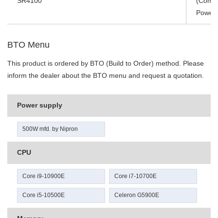
SR4100
(Comet 
Power 
BTO Menu
This product is ordered by BTO (Build to Order) method. Please
inform the dealer about the BTO menu and request a quotation.
Power supply
500W mfd. by Nipron
CPU
Core i9-10900E
Core i7-10700E
Core i5-10500E
Celeron G5900E