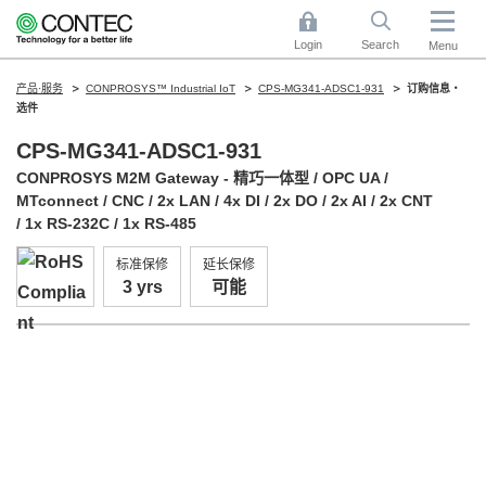
Login
Search
Menu
产品·服务
CONPROSYS™ Industrial IoT
CPS-MG341-ADSC1-931
订购信息・
选件
CPS-MG341-ADSC1-931
CONPROSYS M2M Gateway - 精巧一体型 / OPC UA /
MTconnect / CNC / 2x LAN / 4x DI / 2x DO / 2x AI / 2x CNT
/ 1x RS-232C / 1x RS-485
标准保修
延长保修
3 yrs
可能