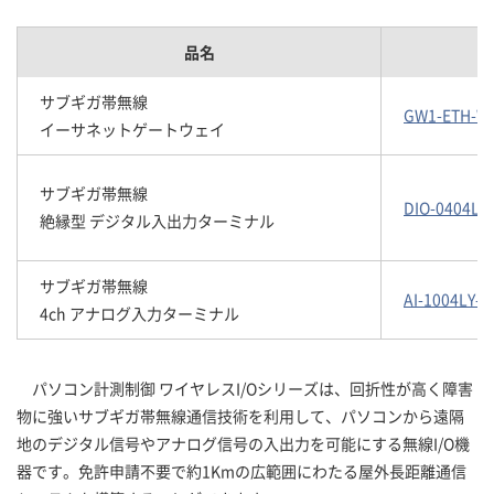
品名
サブギガ帯無線
GW1-ETH-W
イーサネットゲートウェイ
サブギガ帯無線
DIO-0404LY
絶縁型 デジタル入出力ターミナル
サブギガ帯無線
AI-1004LY-
4ch アナログ入力ターミナル
パソコン計測制御 ワイヤレスI/Oシリーズは、回折性が高く障害
物に強いサブギガ帯無線通信技術を利用して、パソコンから遠隔
地のデジタル信号やアナログ信号の入出力を可能にする無線I/O機
器です。免許申請不要で約1Kmの広範囲にわたる屋外長距離通信