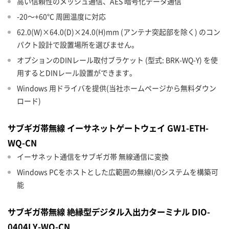
高い信頼性のメッシュ通信、AES 暗号化データ通信
-20～+60℃ 周囲温度に対応
62.0(W)×64.0(D)×24.0(H)mm (アンテナ突起部を除く) のコン
パクト設計で設置場所を選びません。
オプションのDINレール取付ブラケット (型式: BRK-WQ-Y) を使
用するとDINレール設置ができます。
Windows 用ドライバを提供(当社ホームページから無料ダウン
ロード)
サブギガ帯無線 イーサネットゲートウェイ GW1-ETH-
WQ-CN
イーサネット通信をサブギガ帯 無線通信に変換
Windows PCをホストとした広範囲の無線I/Oシステムを構築可
能
サブギガ帯無線 絶縁型デジタル入出力ターミナル DIO-
0404LY-WQ-CN