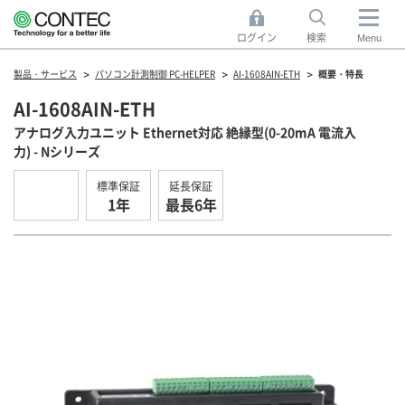
ログイン
検索
Menu
製品・サービス
パソコン計測制御 PC-HELPER
AI-1608AIN-ETH
概要・特長
AI-1608AIN-ETH
アナログ入力ユニット Ethernet対応 絶縁型(0-20mA 電流入
力) - Nシリーズ
標準保証
延長保証
1年
最長6年