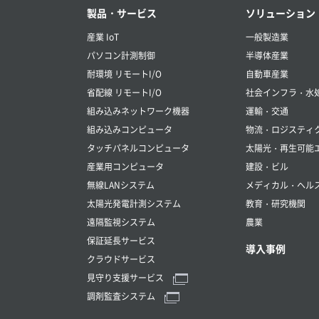
製品・サービス
ソリューション
産業 IoT
一般製造業
パソコン計測制御
半導体産業
耐環境 リモートI/O
自動車産業
省配線 リモートI/O
社会インフラ・水
組み込みネットワーク機器
運輸・交通
組み込みコンピュータ
物流・ロジスティ
タッチパネルコンピュータ
太陽光・再生可能
産業用コンピュータ
建設・ビル
無線LANシステム
メディカル・ヘル
太陽光発電計測システム
教育・研究機関
遠隔監視システム
農業
保証延長サービス
導入事例
クラウドサービス
見守り支援サービス
調剤監査システム