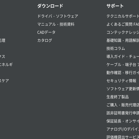
ダウンロード
サポート
ドライバ・ソフトウェア
テクニカルサポー
マニュアル・技術資料
よくあるご質問 FA
CADデータ
コンテックナレッ
処理
カタログ
基礎知識・用語解
技術コラム
クス
導入ガイド・チュ
エネルギ
ケーブル・端子台 
動作確認・移行ガ
スケア
セキュリティ情報
ソフトウェア更新
生産終了製品
ご購入・販売代理
該非証明書発行申
保証延長・オンサイ
アナログI/Oデバイ
評価機貸出サービ