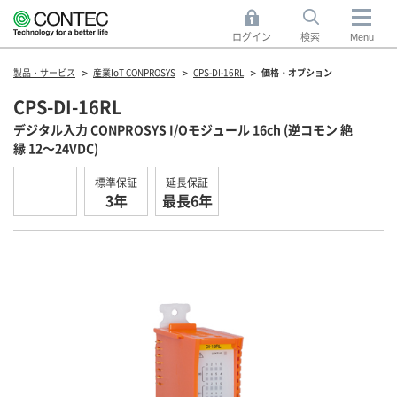
ログイン
検索
Menu
製品・サービス
産業IoT CONPROSYS
CPS-DI-16RL
価格・オプション
CPS-DI-16RL
デジタル入力 CONPROSYS I/Oモジュール 16ch (逆コモン 絶
縁 12～24VDC)
標準保証
延長保証
3年
最長6年