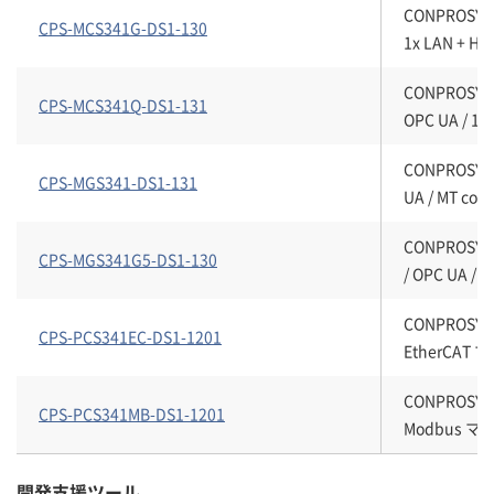
CONPROSYS
CPS-MCS341G-DS1-130
1x LAN + HUB
CONPROSY
CPS-MCS341Q-DS1-131
OPC UA / 1x 
CONPROSYS
CPS-MGS341-DS1-131
UA / MT conn
CONPROSYS
CPS-MGS341G5-DS1-130
/ OPC UA / 2x
CONPROSYS
CPS-PCS341EC-DS1-1201
EtherCAT マスタ
CONPROSYS
CPS-PCS341MB-DS1-1201
Modbus マスタ 
開発支援ツール