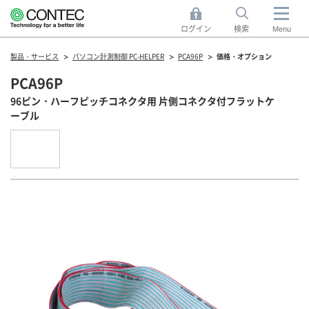
ログイン
検索
Menu
製品・サービス
パソコン計測制御 PC-HELPER
PCA96P
価格・オプション
PCA96P
96ピン・ハーフピッチコネクタ用 片側コネクタ付フラットケ
ーブル