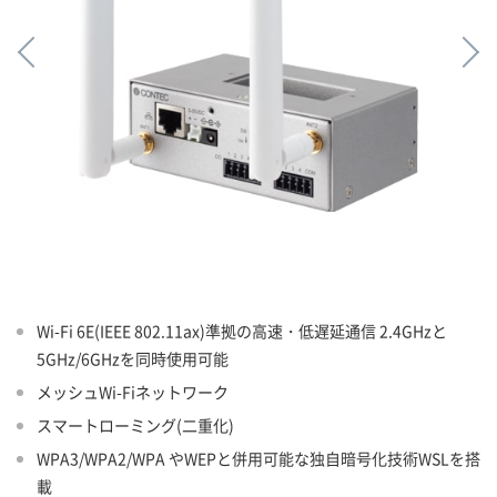
Wi-Fi 6E(IEEE 802.11ax)準拠の高速・低遅延通信 2.4GHzと
5GHz/6GHzを同時使用可能
メッシュWi-Fiネットワーク
スマートローミング(二重化)
WPA3/WPA2/WPA やWEPと併用可能な独自暗号化技術WSLを搭
載