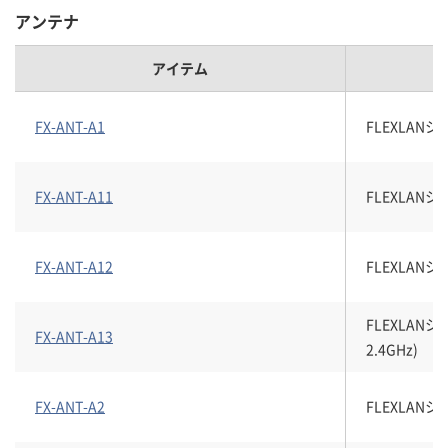
アンテナ
アイテム
FX-ANT-A1
FLEXLAN
FX-ANT-A11
FLEXLANシ
FX-ANT-A12
FLEXLANシ
FLEXLANシ
FX-ANT-A13
2.4GHz)
FX-ANT-A2
FLEXLAN