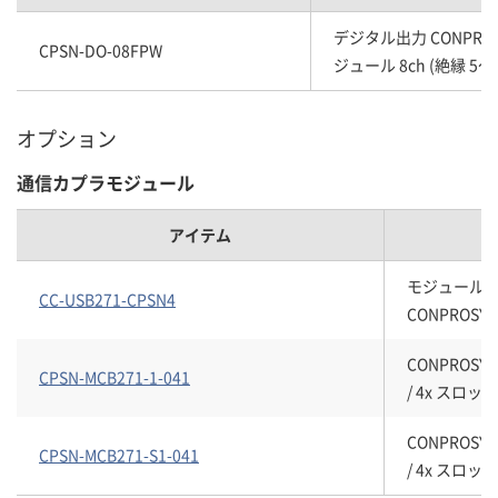
デジタル出力 CONPROSYS
CPSN-DO-08FPW
ジュール 8ch (絶縁 5～2
オプション
通信カプラモジュール
アイテム
モジュール式 U
CC-USB271-CPSN4
CONPROSY
CONPROSY
CPSN-MCB271-1-041
/ 4x スロット 
CONPROSY
CPSN-MCB271-S1-041
/ 4x スロット /