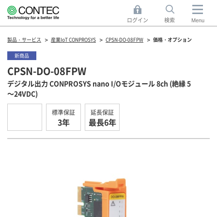
ログイン
検索
Menu
製品・サービス
産業IoT CONPROSYS
CPSN-DO-08FPW
価格・オプション
新商品
CPSN-DO-08FPW
デジタル出力 CONPROSYS nano I/Oモジュール 8ch (絶縁 5
～24VDC)
標準保証
延長保証
3年
最長6年