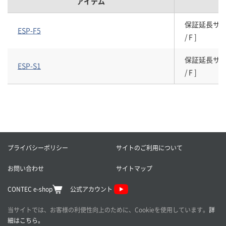
アイテム
保証延長サービスパ
ESP-F5
/ F ]
保証延長サービスパ
ESP-S1
/ F ]
プライバシーポリシー
サイトのご利用について
お問い合わせ
サイトマップ
CONTEC e-shop
公式アカウント
当サイトでは、お客様の利便性向上のために、Cookieを使用しています。
詳
細はこちら。