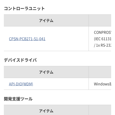
コントローラユニット
アイテム
CONPROS
CPSN-PCB271-S1-041
(IEC 61131
/ 1x RS-232C
デバイスドライバ
アイテム
API-DIO(WDM)
Windows
開発支援ツール
アイテム