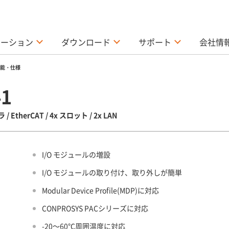
ューション
ダウンロード
サポート
会社情
能・仕様
41
therCAT / 4x スロット / 2x LAN
I/O モジュールの増設
I/O モジュールの取り付け、取り外しが簡単
Modular Device Profile(MDP)に対応
CONPROSYS PACシリーズに対応
-20～60℃周囲温度に対応