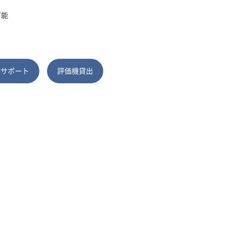
可能
術サポート
評価機貸出