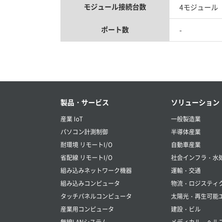
モジュール接続台数
4モジュール
ポート数
-
製品・サービス
ソリューション
産業 IoT
一般製造業
パソコン計測制御
半導体産業
耐環境 リモートI/O
自動車産業
省配線 リモートI/O
社会インフラ・水
組み込みネットワーク機器
運輸・交通
組み込みコンピュータ
物流・ロジスティ
タッチパネルコンピュータ
太陽光・再生可能
産業用コンピュータ
建設・ビル
無線LANシステム
メディカル・ヘル