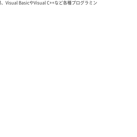
al BasicやVisual C++など各種プログラミン