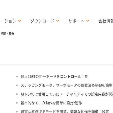
ューション
ダウンロード
サポート
会社情
概要・特長
最大16枚の同一ボードをコントロール可能
ステッピングモータ、サーボモータの位置決め制御を簡単
API-SMCで使用していたユーティリティでの設定内容が
基本的なモータ動作を簡単に設定/動作
豊富な原点復帰モードを用意。頻雑な動作を簡単に設定