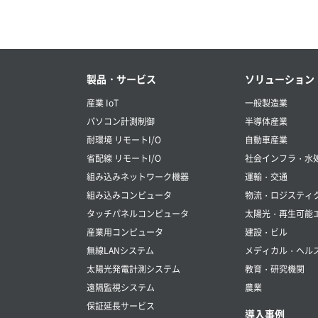
製品・サービス
ソリューション
産業 IoT
一般製造業
パソコン計測制御
半導体産業
耐環境 リモートI/O
自動車産業
省配線 リモートI/O
社会インフラ・水
組み込みネットワーク機器
運輸・交通
組み込みコンピュータ
物流・ロジスティ
タッチパネルコンピュータ
太陽光・再生可能
産業用コンピュータ
建設・ビル
無線LANシステム
メディカル・ヘル
太陽光発電計測システム
教育・研究機関
遠隔監視システム
農業
保証延長サービス
導入事例