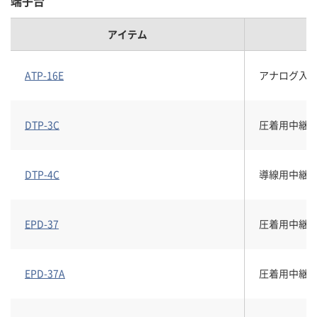
端子台
アイテム
ATP-16E
アナログ入出
DTP-3C
圧着用中継端
DTP-4C
導線用中継端子
EPD-37
圧着用中継端子
EPD-37A
圧着用中継端子