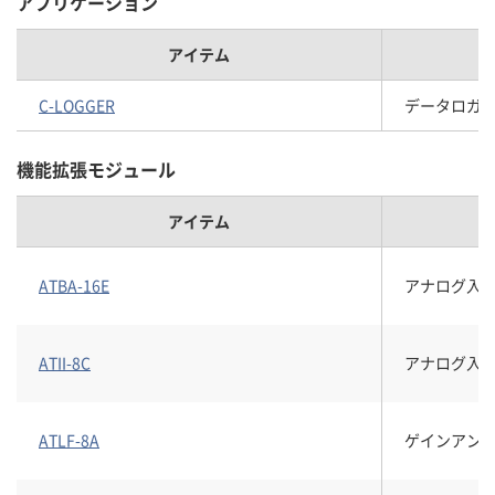
アプリケーション
アイテム
C-LOGGER
データロガーソ
機能拡張モジュール
アイテム
ATBA-16E
アナログ入
ATII-8C
アナログ入
ATLF-8A
ゲインアン