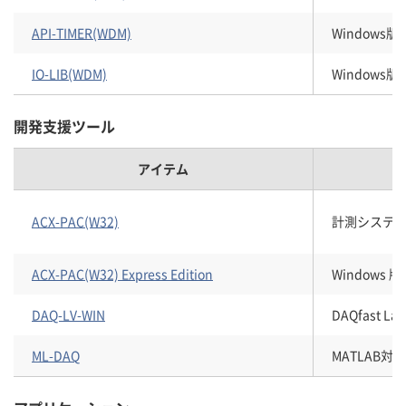
API-TIMER(WDM)
Windows
IO-LIB(WDM)
Windows
開発支援ツール
アイテム
ACX-PAC(W32)
計測システム開
ACX-PAC(W32) Express Edition
Windows
DAQ-LV-WIN
DAQfast
ML-DAQ
MATLAB