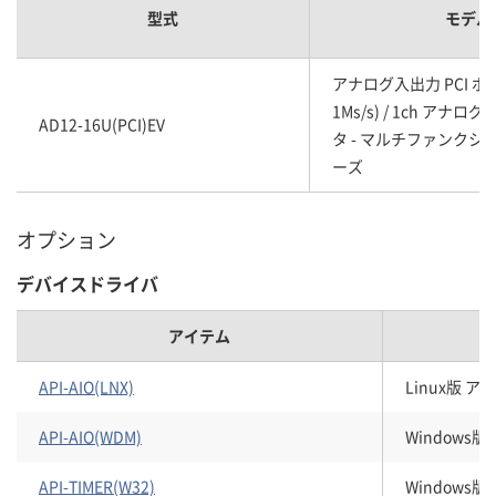
型式
モデル
アナログ入出力 PCI ボード
1Ms/s) / 1ch アナログ
AD12-16U(PCI)EV
タ - マルチファンクショ
ーズ
オプション
デバイスドライバ
アイテム
API-AIO(LNX)
Linux版 
API-AIO(WDM)
Windows
API-TIMER(W32)
Windows