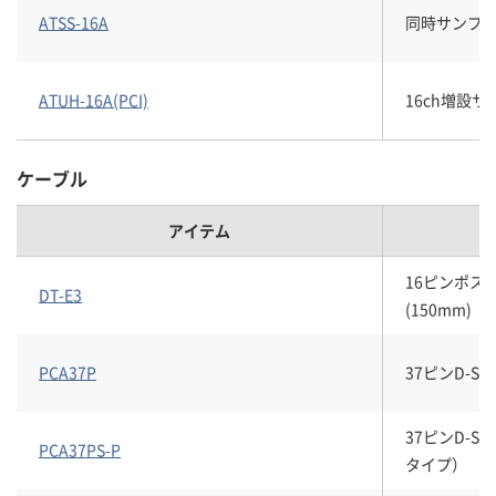
ATSS-16A
同時サンプ
ATUH-16A(PCI)
16ch増設
ケーブル
アイテム
16ピンポス
DT-E3
(150mm)
PCA37P
37ピンD-
37ピンD-
PCA37PS-P
タイプ）