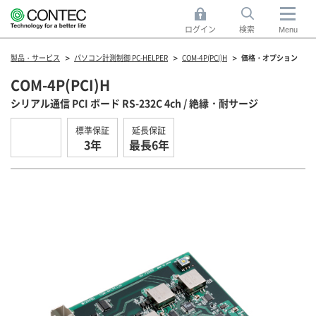
ログイン
検索
Menu
製品・サービス
パソコン計測制御 PC-HELPER
COM-4P(PCI)H
価格・オプション
COM-4P(PCI)H
シリアル通信 PCI ボード RS-232C 4ch / 絶縁・耐サージ
標準保証
延長保証
3年
最長6年