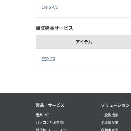
CN-GP/C
保証延長サービス
アイテム
ESP-F6
製品・サービス
ソリューション
産業 IoT
一般製造業
パソコン計測制御
半導体産業
耐環境 リモートI/O
自動車産業