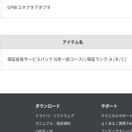
GPIB コネクタアダプタ
アイテム名
保証延長サービスパック (6年一括コース) [ 保証ランク: A / B / C ]
ダウンロード
サポート
ドライバ・ソフトウェア
テクニカルサポー
マニュアル・技術資料
よくあるご質問 FA
CADデータ
コンテックナレッ