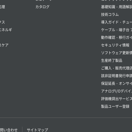
処理
カタログ
基礎知識・用語解
技術コラム
クス
導入ガイド・チュ
エネルギ
ケーブル・端子台 
動作確認・移行ガ
スケア
セキュリティ情報
ソフトウェア更新
生産終了製品
ご購入・販売代理
該非証明書発行申
保証延長・オンサイ
アナログI/Oデバイ
評価機貸出サービ
製品ユーザー登録
問い合わせ
サイトマップ