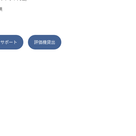
供
術サポート
評価機貸出