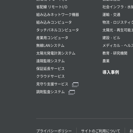
省配線 リモートI/O
社会インフラ・水
組み込みネットワーク機器
運輸・交通
組み込みコンピュータ
物流・ロジスティ
タッチパネルコンピュータ
太陽光・再生可能
産業用コンピュータ
建設・ビル
無線LANシステム
メディカル・ヘル
太陽光発電計測システム
教育・研究機関
遠隔監視システム
農業
保証延長サービス
導入事例
クラウドサービス
見守り支援サービス
調剤監査システム
プライバシーポリシー
サイトのご利用について
お