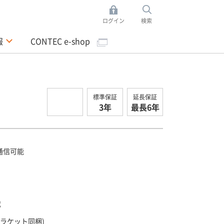
ログイン
検索
報
CONTEC e-shop
標準保証
延長保証
3年
最長6年
 で通信可能
載
(ブラケット同梱)