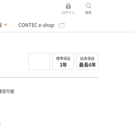
ログイン
検索
報
CONTEC e-shop
標準保証
延長保証
3年
最長6年
 で通信可能
載