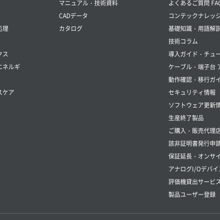
マニュアル・技術資料
よくあるご質問 FA
CADデータ
コンテックナレッ
処理
カタログ
基礎知識・用語解
技術コラム
クス
導入ガイド・チュ
エネルギ
ケーブル・端子台 
動作確認・移行ガ
スケア
セキュリティ情報
ソフトウェア更新
生産終了製品
ご購入・販売代理
該非証明書発行申
保証延長・オンサイ
アナログI/Oデバイ
評価機貸出サービ
製品ユーザー登録