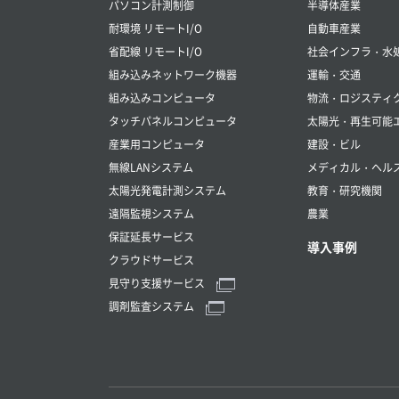
パソコン計測制御
半導体産業
耐環境 リモートI/O
自動車産業
省配線 リモートI/O
社会インフラ・水
組み込みネットワーク機器
運輸・交通
組み込みコンピュータ
物流・ロジスティ
タッチパネルコンピュータ
太陽光・再生可能
産業用コンピュータ
建設・ビル
無線LANシステム
メディカル・ヘル
太陽光発電計測システム
教育・研究機関
遠隔監視システム
農業
保証延長サービス
導入事例
クラウドサービス
見守り支援サービス
調剤監査システム