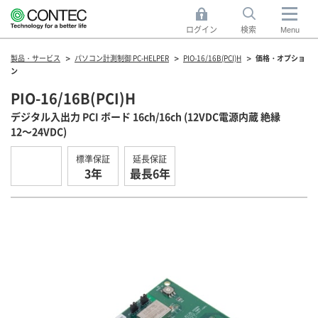
ログイン
検索
Menu
製品・サービス
パソコン計測制御 PC-HELPER
PIO-16/16B(PCI)H
価格・オプショ
ン
PIO-16/16B(PCI)H
デジタル入出力 PCI ボード 16ch/16ch (12VDC電源内蔵 絶縁
12～24VDC)
標準保証
延長保証
3年
最長6年