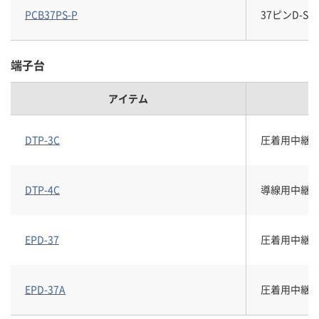
PCB37PS-P
37ピンD-
端子台
アイテム
DTP-3C
圧着用中継端
DTP-4C
導線用中継端子
EPD-37
圧着用中継端子
EPD-37A
圧着用中継端子