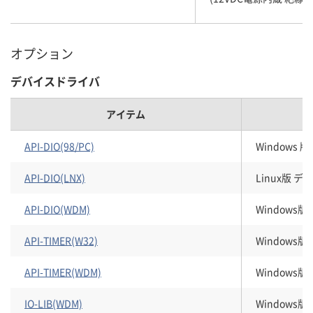
オプション
デバイスドライバ
アイテム
API-DIO(98/PC)
Windows
API-DIO(LNX)
Linux版 
API-DIO(WDM)
Windows
API-TIMER(W32)
Windows
API-TIMER(WDM)
Windows
IO-LIB(WDM)
Windows