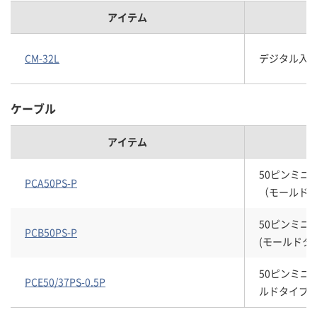
アイテム
CM-32L
デジタル入出
ケーブル
アイテム
50ピンミニ
PCA50PS-P
（モールド
50ピンミニ
PCB50PS-P
(モールドタ
50ピンミニ
PCE50/37PS-0.5P
ルドタイプ、