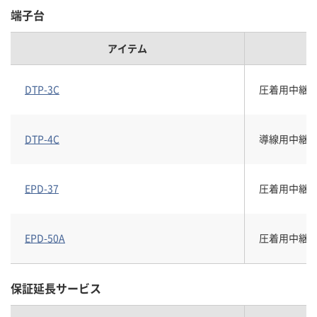
端子台
アイテム
DTP-3C
圧着用中継端
DTP-4C
導線用中継端子
EPD-37
圧着用中継端子
EPD-50A
圧着用中継端子
保証延長サービス