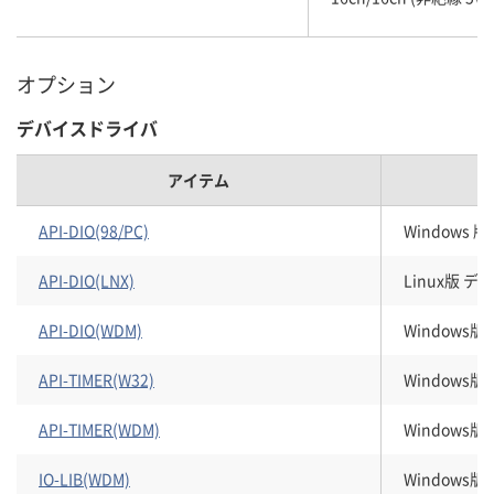
オプション
デバイスドライバ
アイテム
API-DIO(98/PC)
Windows
API-DIO(LNX)
Linux版 
API-DIO(WDM)
Windows
API-TIMER(W32)
Windows
API-TIMER(WDM)
Windows
IO-LIB(WDM)
Windows