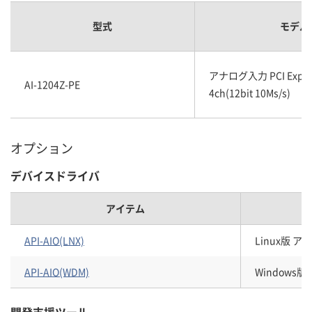
型式
モデル
アナログ入力 PCI Expr
AI-1204Z-PE
4ch(12bit 10Ms/s)
オプション
デバイスドライバ
アイテム
API-AIO(LNX)
Linux版 
API-AIO(WDM)
Windows