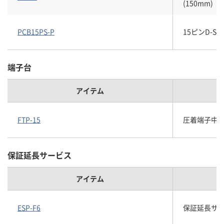
(150mm)
PCB15PS-P
15ピンD-
端子台
アイテム
FTP-15
圧着端子中継
保証延長サービス
アイテム
ESP-F6
保証延長サービス