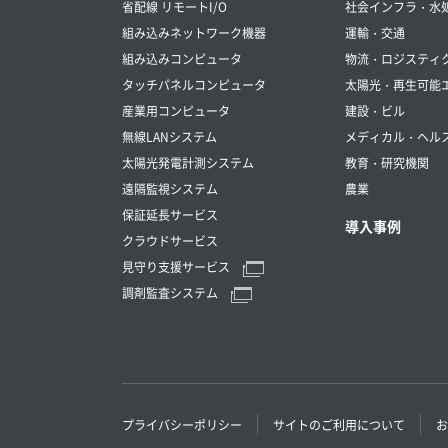
省配線 リモートI/O
社会インフラ・水
組み込みネットワーク機器
運輸・交通
組み込みコンピュータ
物流・ロジスティ
タッチパネルコンピュータ
太陽光・再生可能
産業用コンピュータ
建設・ビル
無線LANシステム
メディカル・ヘル
太陽光発電計測システム
教育・研究機関
遠隔監視システム
農業
保証延長サービス
導入事例
クラウドサービス
見守り支援サービス
調剤監査システム
プライバシーポリシー
サイトのご利用について
お