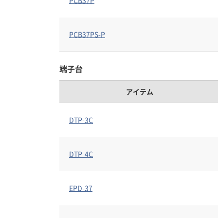
PCB37P
PCB37PS-P
端子台
アイテム
DTP-3C
DTP-4C
EPD-37