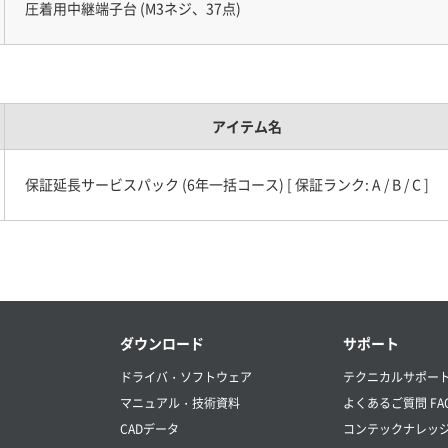
圧着用中継端子台 (M3ネジ、37点)
アイテム名
保証延長サービスパック (6年一括コース) [ 保証ランク: A / B / C ]
ダウンロード
サポート
ドライバ・ソフトウェア
テクニカルサポー
マニュアル・技術資料
よくあるご質問 FA
CADデータ
コンテックナレッ