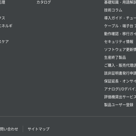
処理
カタログ
基礎知識・用語解
技術コラム
クス
導入ガイド・チュ
エネルギ
ケーブル・端子台 
動作確認・移行ガ
スケア
セキュリティ情報
ソフトウェア更新
生産終了製品
ご購入・販売代理
該非証明書発行申
保証延長・オンサイ
アナログI/Oデバイ
評価機貸出サービ
製品ユーザー登録
問い合わせ
サイトマップ