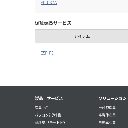
EPD-37A
保証延長サービス
アイテム
ESP-F6
製品・サービス
ソリューション
産業 IoT
一般製造業
パソコン計測制御
半導体産業
耐環境 リモートI/O
自動車産業