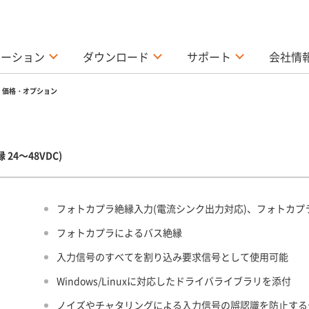
ューション
ダウンロード
サポート
会社情
価格・オプション
縁 24～48VDC)
フォトカプラ絶縁入力(電流シンク出力対応)、フォトカプ
フォトカプラによるバス絶縁
入力信号のすべてを割り込み要求信号として使用可能
Windows/Linuxに対応したドライバライブラリを添付
ノイズやチャタリングによる入力信号の誤認識を防止する