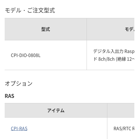
モデル・ご注文型式
型式
モデル
デジタル入出力 Raspber
CPI-DIO-0808L
ド 8ch/8ch (絶縁 12～2
オプション
RAS
アイテム
CPI-RAS
RAS/RTC R