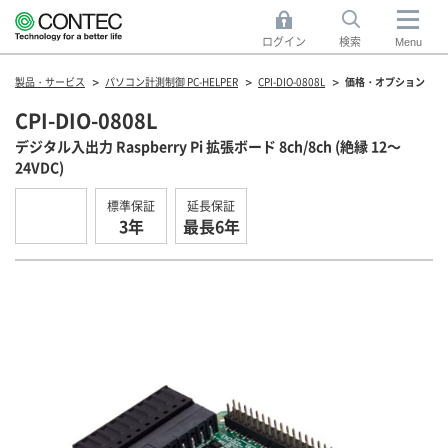
ログイン
検索
Menu
製品・サービス
パソコン計測制御 PC-HELPER
CPI-DIO-0808L
価格・オプション
CPI-DIO-0808L
デジタル入出力 Raspberry Pi 拡張ボード 8ch/8ch (絶縁 12～
24VDC)
標準保証
延長保証
3年
最長6年