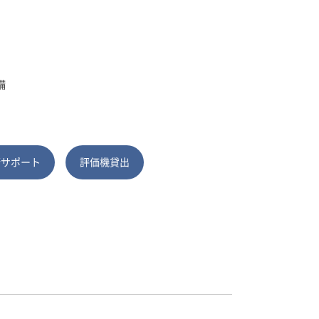
備
術サポート
評価機貸出