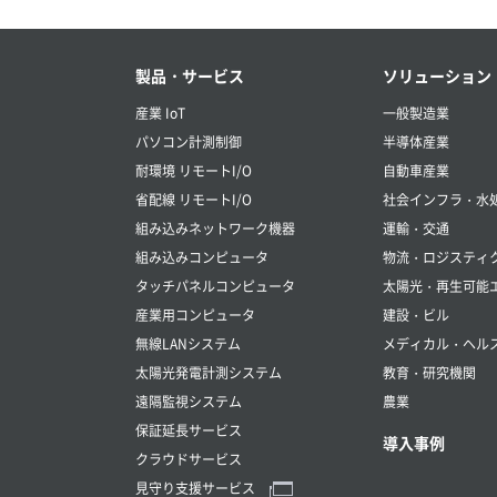
製品・サービス
ソリューション
産業 IoT
一般製造業
パソコン計測制御
半導体産業
耐環境 リモートI/O
自動車産業
省配線 リモートI/O
社会インフラ・水
組み込みネットワーク機器
運輸・交通
組み込みコンピュータ
物流・ロジスティ
タッチパネルコンピュータ
太陽光・再生可能
産業用コンピュータ
建設・ビル
無線LANシステム
メディカル・ヘル
太陽光発電計測システム
教育・研究機関
遠隔監視システム
農業
保証延長サービス
導入事例
クラウドサービス
見守り支援サービス