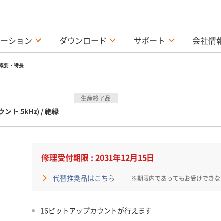
ューション
ダウンロード
サポート
会社情
概要・特長
生産終了品
ウント 5kHz) / 絶縁
修理受付期限 : 2031年12月15日
代替推奨品はこちら
※期限内であってもお受けできな
16ビットアップカウントが行えます