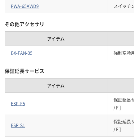
PWA-65AWD9
スイッチングAC
その他アクセサリ
アイテム
BX-FAN-05
強制空冷用外
保証延長サービス
アイテム
保証延長サービスパ
ESP-F5
/ F ]
保証延長サービスパ
ESP-S1
/ F ]