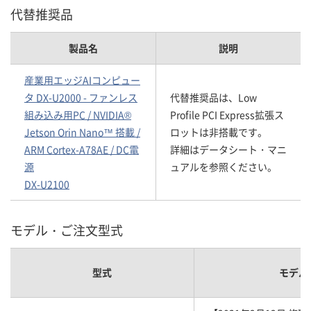
代替推奨品
製品名
説明
産業用エッジAIコンピュー
タ DX-U2000 - ファンレス
代替推奨品は、Low
組み込み用PC / NVIDIA®
Profile PCI Express拡張ス
Jetson Orin Nano™ 搭載 /
ロットは非搭載です。
ARM Cortex-A78AE / DC電
詳細はデータシート・マニ
源
ュアルを参照ください。
DX-U2100
モデル・ご注文型式
型式
モデル